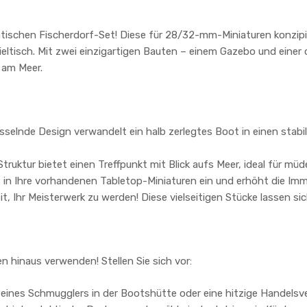
ntischen Fischerdorf-Set! Diese für 28/32-mm-Miniaturen konzipie
ieltisch. Mit zwei einzigartigen Bauten – einem Gazebo und einer
 am Meer.
selnde Design verwandelt ein halb zerlegtes Boot in einen stabi
ruktur bietet einen Treffpunkt mit Blick aufs Meer, ideal für mü
 in Ihre vorhandenen Tabletop-Miniaturen ein und erhöht die Im
it, Ihr Meisterwerk zu werden! Diese vielseitigen Stücke lassen si
n hinaus verwenden! Stellen Sie sich vor:
ines Schmugglers in der Bootshütte oder eine hitzige Handelsve