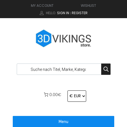
MY ACCOUNT
WISHLIST
HELLO.
SIGN IN
REGISTER
|
0.00€
Menu