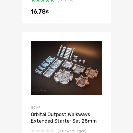
(1 review)
Bewertet
16.78
€
mit
5.00
von 5
SCI-FI
Orbital Outpost Walkways
Extended Starter Set 28mm
(0 Bewertungen)