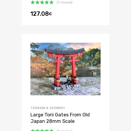
(1 review)
Bewertet
127.08
€
mit
5.00
von 5
TERRAIN & SCENERY
Large Torii Gates From Old
Japan 28mm Scale