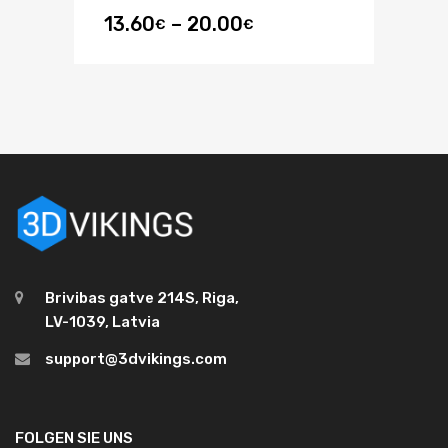
13.60
–
20.00
€
€
Brivibas gatve 214S, Riga,
LV-1039, Latvia
support@3dvikings.com
FOLGEN SIE UNS