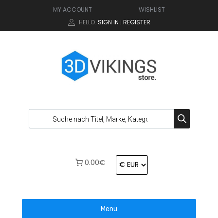
MY ACCOUNT
WISHLIST
HELLO.
SIGN IN
REGISTER
|
0.00€
Menu