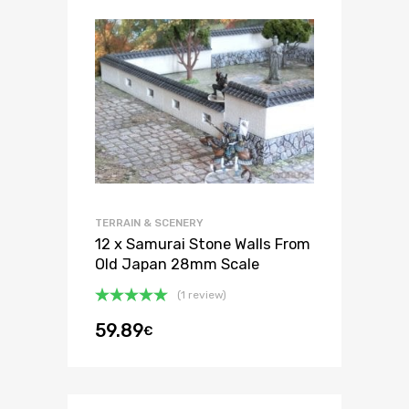
TERRAIN & SCENERY
12 x Samurai Stone Walls From
Old Japan 28mm Scale
(1 review)
Bewertet
59.89
€
mit
5.00
von 5