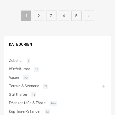
1
2
3
4
5
KATEGORIEN
Zubehör
1
Würfeltürme
11
Vasen
92
Terrain & Szenerie
77
Stifthalter
11
Pflanzgefäße & Töpfe
146
Kopfhörer-Ständer
13