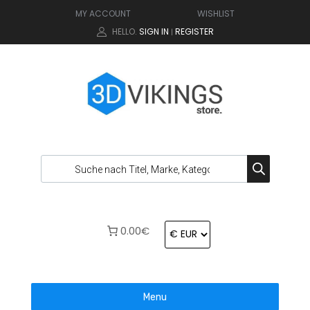
MY ACCOUNT
WISHLIST
HELLO.
SIGN IN
REGISTER
|
0.00€
Menu