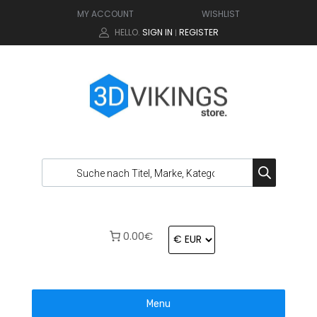
MY ACCOUNT
WISHLIST
HELLO.
SIGN IN
REGISTER
|
0.00€
Menu