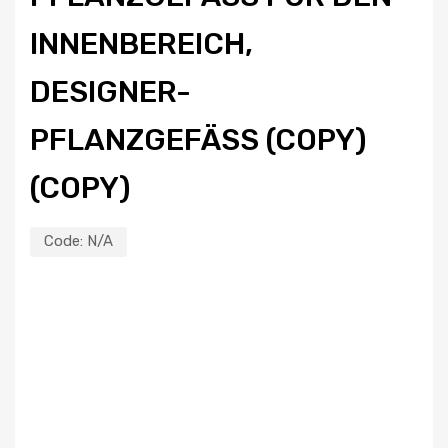
NENBEREICH, DE
SIGNER-PF
LANZGEFÄSS (COPY) (CO
PY)
Code:
N/A