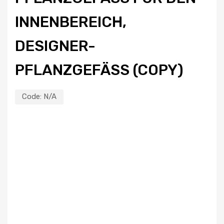
NENBEREICH, DE
SIGNER-PF
LANZGEFÄSS (COPY)
Code:
N/A