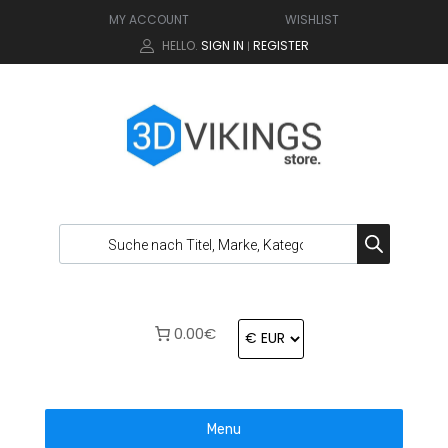
MY ACCOUNT
WISHLIST
HELLO.
SIGN IN
REGISTER
|
0.00€
Menu