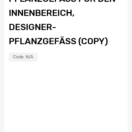
NENBEREICH, DE
SIGNER-PF
LANZGEFÄSS (COPY)
Code:
N/A