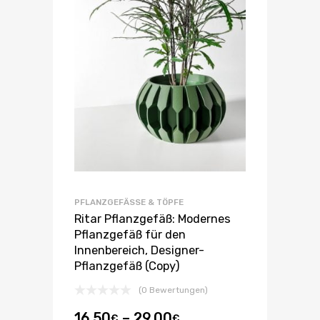
PFLANZGEFÄSSE & TÖPFE
Ritar Pflanzgefäß: Modernes
Pflanzgefäß für den
Innenbereich, Designer-
Pflanzgefäß (Copy)
(0 Bewertungen)
16.50
–
29.00
€
€