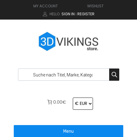
MY ACCOUNT
WISHLIST
HELLO.
SIGN IN
REGISTER
|
0.00€
Menu