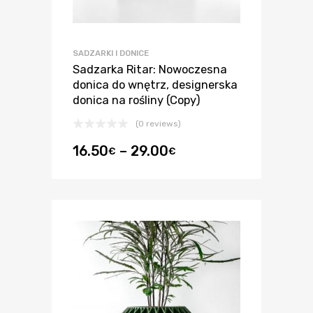
SADZARKI I DONICE
Sadzarka Ritar: Nowoczesna
donica do wnętrz, designerska
donica na rośliny (Copy)
(0 reviews)
16.50
–
29.00
€
€