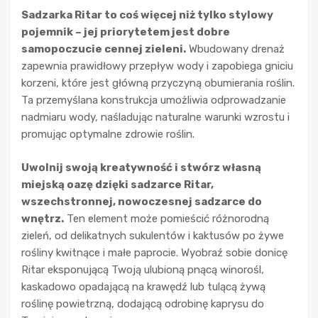
Sadzarka Ritar to coś więcej niż tylko stylowy
pojemnik – jej priorytetem jest dobre
samopoczucie cennej zieleni.
Wbudowany drenaż
zapewnia prawidłowy przepływ wody i zapobiega gniciu
korzeni, które jest główną przyczyną obumierania roślin.
Ta przemyślana konstrukcja umożliwia odprowadzanie
nadmiaru wody, naśladując naturalne warunki wzrostu i
promując optymalne zdrowie roślin.
Uwolnij swoją kreatywność i stwórz własną
miejską oazę dzięki sadzarce Ritar,
wszechstronnej, nowoczesnej sadzarce do
wnętrz.
Ten element może pomieścić różnorodną
zieleń, od delikatnych sukulentów i kaktusów po żywe
rośliny kwitnące i małe paprocie. Wyobraź sobie donicę
Ritar eksponującą Twoją ulubioną pnącą winorośl,
kaskadowo opadającą na krawędź lub tulącą żywą
roślinę powietrzną, dodającą odrobinę kaprysu do