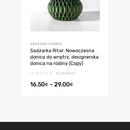
SADZARKI I DONICE
Sadzarka Ritar: Nowoczesna
donica do wnętrz, designerska
donica na rośliny (Copy)
(0 reviews)
16.50
–
29.00
€
€