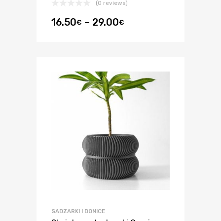
(0 reviews)
16.50
–
29.00
€
€
SADZARKI I DONICE