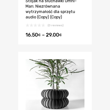
Stojak na słuchawki Omni-
Man: Niezrównana
wytrzymałość dla sprzętu
audio (Copy) (Copy)
(0 reviews)
16.50
–
29.00
€
€