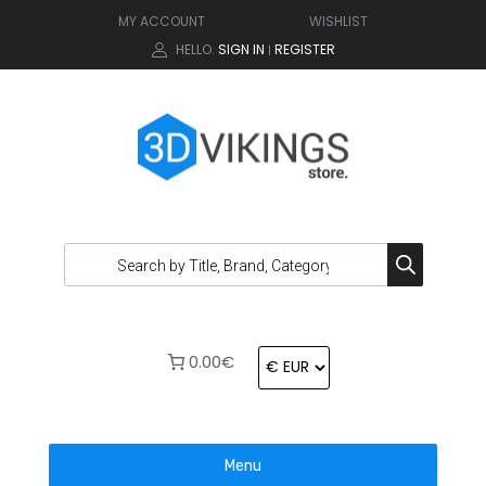
MY ACCOUNT
WISHLIST
HELLO.
SIGN IN
REGISTER
|
0.00€
Menu