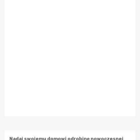
Nadaj swojemu domowi odrobinę nowoczesnej