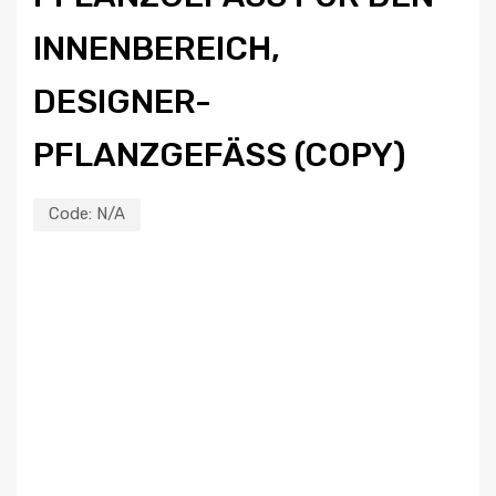
NENBEREICH, DE
SIGNER-PF
LANZGEFÄSS (COPY)
Code:
N/A