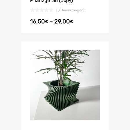
Pflanzgefäß (Copy)
(0 Bewertungen)
16.50
–
29.00
€
€