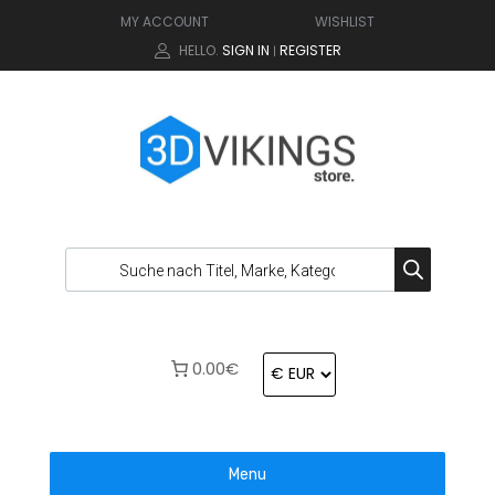
MY ACCOUNT
WISHLIST
HELLO.
SIGN IN
REGISTER
|
0.00€
Menu