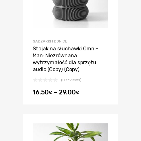
SADZARKI I DONICE
Stojak na słuchawki Omni-
Man: Niezrównana
wytrzymałość dla sprzętu
audio (Copy) (Copy)
(0 reviews)
16.50
–
29.00
€
€