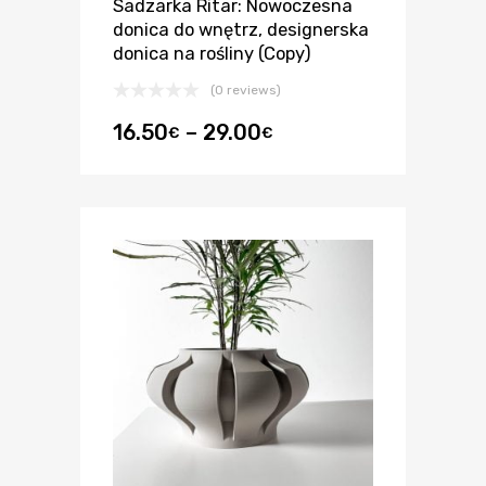
Sadzarka Ritar: Nowoczesna
donica do wnętrz, designerska
donica na rośliny (Copy)
(0 reviews)
16.50
–
29.00
€
€