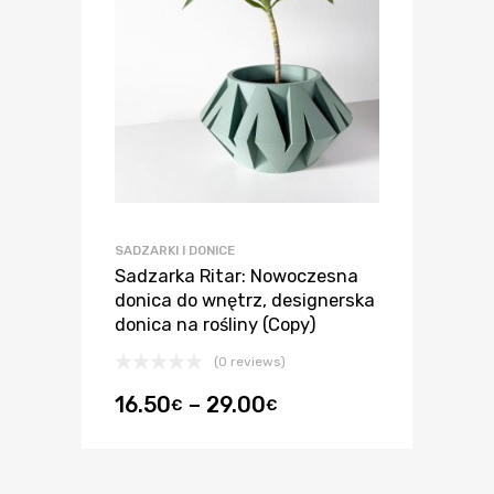
SADZARKI I DONICE
Sadzarka Ritar: Nowoczesna
donica do wnętrz, designerska
donica na rośliny (Copy)
(0 reviews)
16.50
–
29.00
€
€