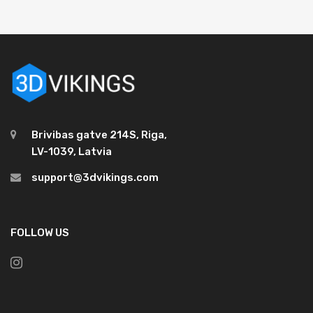
Brivibas gatve 214S, Riga,
LV-1039, Latvia
support@3dvikings.com
FOLLOW US