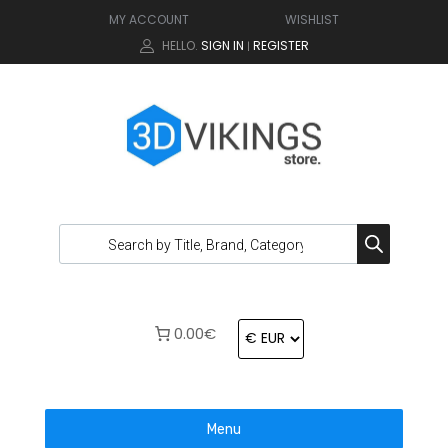
MY ACCOUNT
WISHLIST
HELLO.
SIGN IN
REGISTER
|
0.00€
Menu