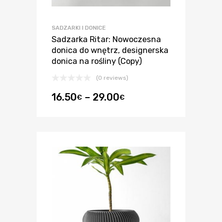
SADZARKI I DONICE
Sadzarka Ritar: Nowoczesna
donica do wnętrz, designerska
donica na rośliny (Copy)
(0 reviews)
16.50
–
29.00
€
€