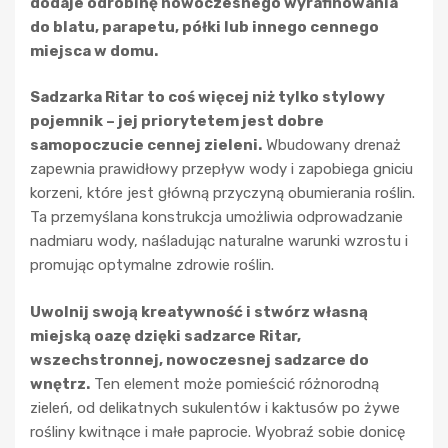
dodaje odrobinę nowoczesnego wyrafinowania
do blatu, parapetu, półki lub innego cennego
miejsca w domu.
Sadzarka Ritar to coś więcej niż tylko stylowy
pojemnik – jej priorytetem jest dobre
samopoczucie cennej zieleni.
Wbudowany drenaż
zapewnia prawidłowy przepływ wody i zapobiega gniciu
korzeni, które jest główną przyczyną obumierania roślin.
Ta przemyślana konstrukcja umożliwia odprowadzanie
nadmiaru wody, naśladując naturalne warunki wzrostu i
promując optymalne zdrowie roślin.
Uwolnij swoją kreatywność i stwórz własną
miejską oazę dzięki sadzarce Ritar,
wszechstronnej, nowoczesnej sadzarce do
wnętrz.
Ten element może pomieścić różnorodną
zieleń, od delikatnych sukulentów i kaktusów po żywe
rośliny kwitnące i małe paprocie. Wyobraź sobie donicę