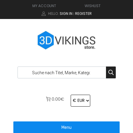
MY ACCOUNT
WISHLIST
HELLO.
SIGN IN
REGISTER
|
0.00€
Menu