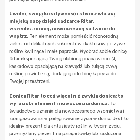
Uwolnij swoją kreatywność i stwórz własną
miejską oazę dzięki sadzarce Ritar,
wszechstronnej, nowoczesnej sadzarce do
wnętrz.
Ten element może pomieścić różnorodną
zieleń, od delikatnych sukulentów i kaktusów po żywe
rośliny kwitnące i małe paprocie. Wyobraź sobie donicę
Ritar eksponującą Twoją ulubioną pnącą winorośl,
kaskadowo opadającą na krawędź lub tulącą żywą
roślinę powietrzną, dodającą odrobinę kaprysu do
Twojej przestrzeni.
Donica Ritar to coś więcej niż zwykła donica; to
wyrazisty element i nowoczesna donica.
To
świadectwo uznania dla nowoczesnego wzornictwa i
zaangażowania w pielęgnowanie życia w domu. Jest to
idealny prezent dla entuzjasty roślin w twoim życiu,
przemyślany prezent na parapetówkę lub zasłużona