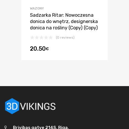
WAZONY
Sadzarka Ritar: Nowoczesna
donica do wnętrz, designerska
donica na rośliny (Copy) (Copy)
(0 reviews)
20.50
€
Brivibas gatve 214S, Riga,