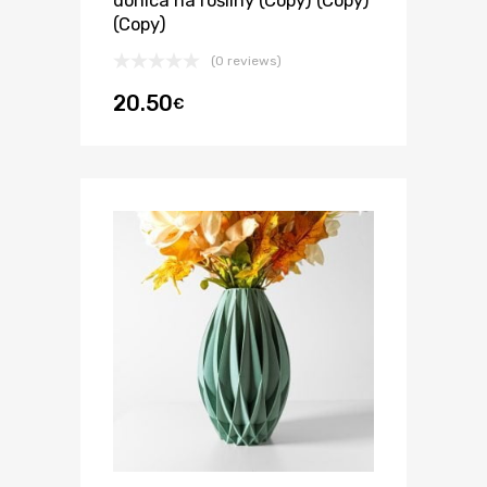
donica na rośliny (Copy) (Copy)
(Copy)
(0 reviews)
20.50
€