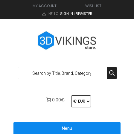
MY ACCOUNT
WISHLIST
HELLO.
SIGN IN
REGISTER
|
0.00€
Menu