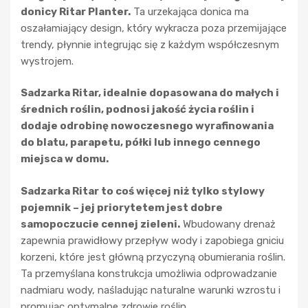
donicy Ritar Planter.
Ta urzekająca donica ma
oszałamiający design, który wykracza poza przemijające
trendy, płynnie integrując się z każdym współczesnym
wystrojem.
Sadzarka Ritar, idealnie dopasowana do małych i
średnich roślin, podnosi jakość życia roślin i
dodaje odrobinę nowoczesnego wyrafinowania
do blatu, parapetu, półki lub innego cennego
miejsca w domu.
Sadzarka Ritar to coś więcej niż tylko stylowy
pojemnik – jej priorytetem jest dobre
samopoczucie cennej zieleni.
Wbudowany drenaż
zapewnia prawidłowy przepływ wody i zapobiega gniciu
korzeni, które jest główną przyczyną obumierania roślin.
Ta przemyślana konstrukcja umożliwia odprowadzanie
nadmiaru wody, naśladując naturalne warunki wzrostu i
promując optymalne zdrowie roślin.