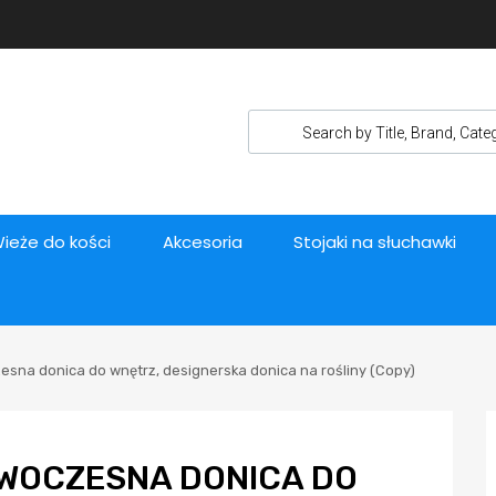
ieże do kości
Akcesoria
Stojaki na słuchawki
esna donica do wnętrz, designerska donica na rośliny (Copy)
OWOCZESNA DONICA DO