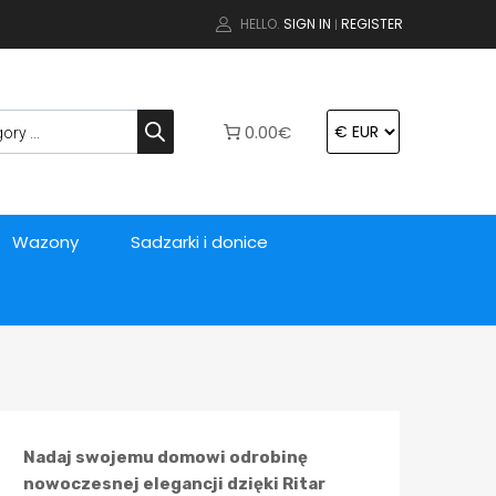
HELLO.
SIGN IN
REGISTER
|
0.00€
Wazony
Sadzarki i donice
Nadaj swojemu domowi odrobinę
nowoczesnej elegancji dzięki Ritar