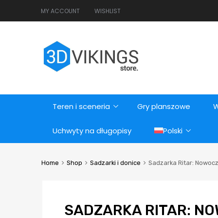
MY ACCOUNT
WISHLIST
Teren i sceneria
Gry planszowe
W
Uchwyty na długopisy
Polski
Home
Shop
Sadzarki i donice
Sadzarka Ritar: Nowocz
SADZARKA RITAR: N