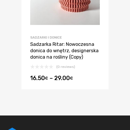
SADZARKI I DONICE
Sadzarka Ritar: Nowoczesna
donica do wnętrz, designerska
donica na rośliny (Copy)
(0 reviews)
16.50
–
29.00
€
€