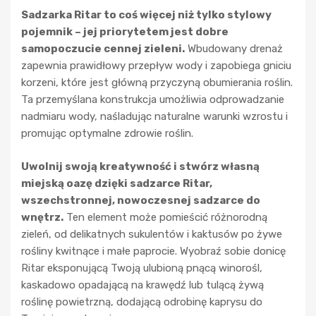
Sadzarka Ritar to coś więcej niż tylko stylowy
pojemnik – jej priorytetem jest dobre
samopoczucie cennej zieleni.
Wbudowany drenaż
zapewnia prawidłowy przepływ wody i zapobiega gniciu
korzeni, które jest główną przyczyną obumierania roślin.
Ta przemyślana konstrukcja umożliwia odprowadzanie
nadmiaru wody, naśladując naturalne warunki wzrostu i
promując optymalne zdrowie roślin.
Uwolnij swoją kreatywność i stwórz własną
miejską oazę dzięki sadzarce Ritar,
wszechstronnej, nowoczesnej sadzarce do
wnętrz.
Ten element może pomieścić różnorodną
zieleń, od delikatnych sukulentów i kaktusów po żywe
rośliny kwitnące i małe paprocie. Wyobraź sobie donicę
Ritar eksponującą Twoją ulubioną pnącą winorośl,
kaskadowo opadającą na krawędź lub tulącą żywą
roślinę powietrzną, dodającą odrobinę kaprysu do