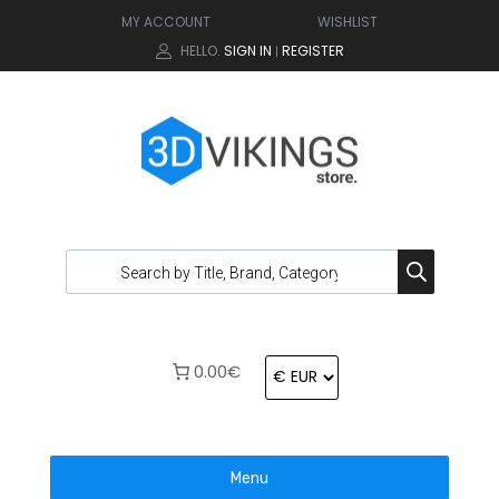
MY ACCOUNT
WISHLIST
HELLO.
SIGN IN
REGISTER
|
0.00€
Menu