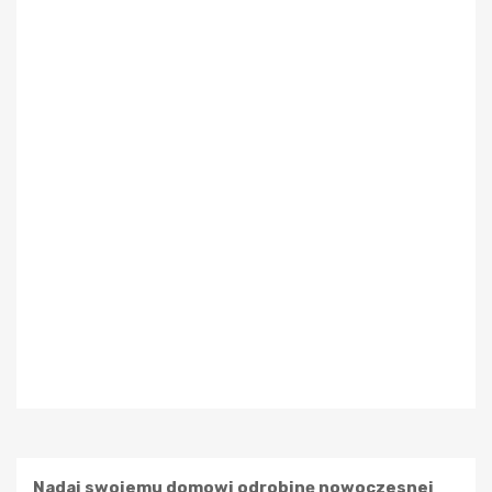
Nadaj swojemu domowi odrobinę nowoczesnej