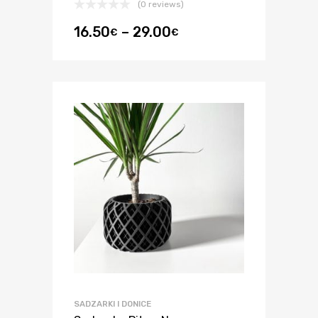
(0 reviews)
16.50
–
29.00
€
€
SADZARKI I DONICE