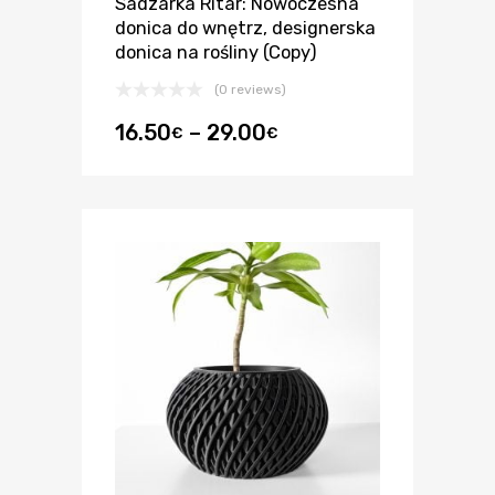
Sadzarka Ritar: Nowoczesna
donica do wnętrz, designerska
donica na rośliny (Copy)
(0 reviews)
16.50
–
29.00
€
€