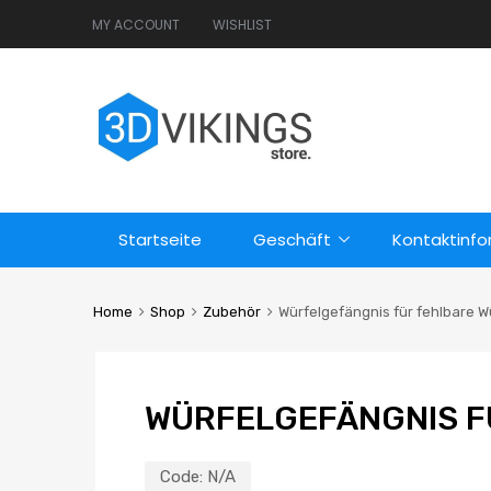
MY ACCOUNT
WISHLIST
Startseite
Geschäft
Kontaktinf
Home
Shop
Zubehör
Würfelgefängnis für fehlbare W
WÜRFELGEFÄNGNIS F
Code:
N/A