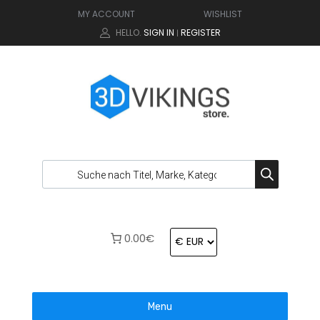
MY ACCOUNT
WISHLIST
HELLO.
SIGN IN
REGISTER
|
0.00€
Menu