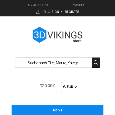
MY ACCOUNT
WISHLIST
HELLO.
SIGN IN
REGISTER
|
0.00€
Menu