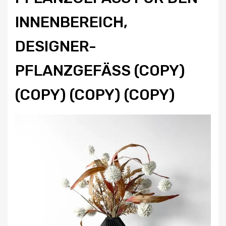
NENBEREICH, DE
SIGNER-PF
LANZGEFÄSS (COPY) (CO
PY) (COPY) (COPY)