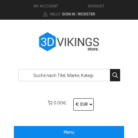
MY ACCOUNT
WISHLIST
HELLO.
SIGN IN
REGISTER
|
0.00€
Menu