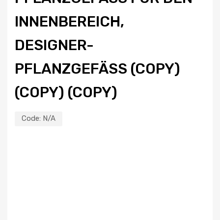
NENBEREICH, DE
SIGNER-PF
LANZGEFÄSS (COPY) (CO
PY) (COPY)
Code:
N/A