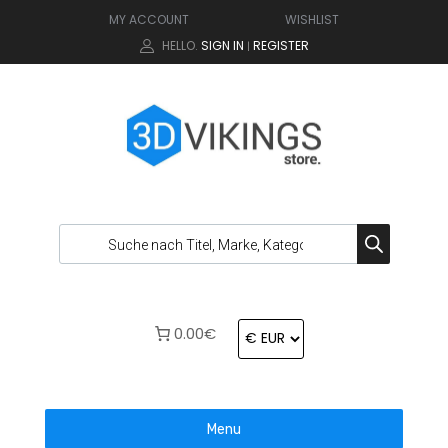
MY ACCOUNT
WISHLIST
HELLO.
SIGN IN
REGISTER
|
0.00€
Menu