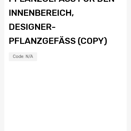
NENBEREICH, DE
SIGNER-PF
LANZGEFÄSS (COPY)
Code:
N/A