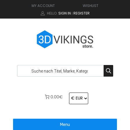
MY ACCOUNT
WISHLIST
HELLO.
SIGN IN
REGISTER
|
0.00€
Menu