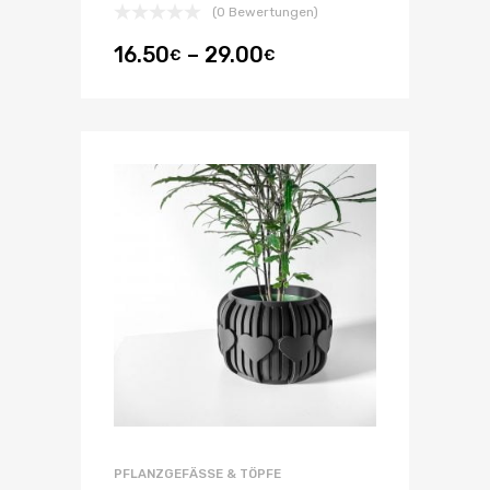
(0 Bewertungen)
16.50
–
29.00
€
€
PFLANZGEFÄSSE & TÖPFE