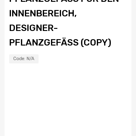
NENBEREICH, DE
SIGNER-PF
LANZGEFÄSS (COPY)
Code:
N/A