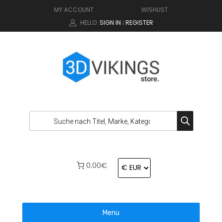
MY ACCOUNT
WISHLIST
HELLO.
SIGN IN
REGISTER
|
0.00€
Menu