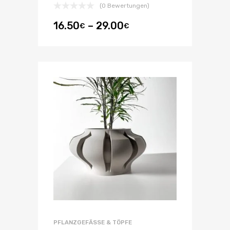
(0 Bewertungen)
16.50
–
29.00
€
€
PFLANZGEFÄSSE & TÖPFE