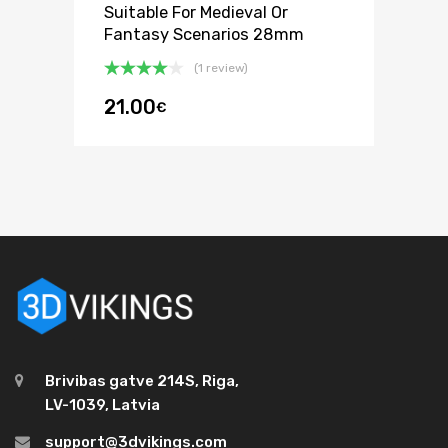
Suitable For Medieval Or
Fantasy Scenarios 28mm
(1 review)
Bewertet
21.00
€
mit
4.00
von 5
Brivibas gatve 214S, Riga,
LV-1039, Latvia
support@3dvikings.com