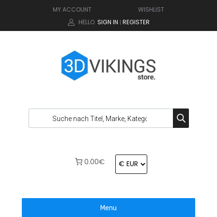
MY ACCOUNT
WISHLIST
HELLO.
SIGN IN
REGISTER
|
0.00€
Menu