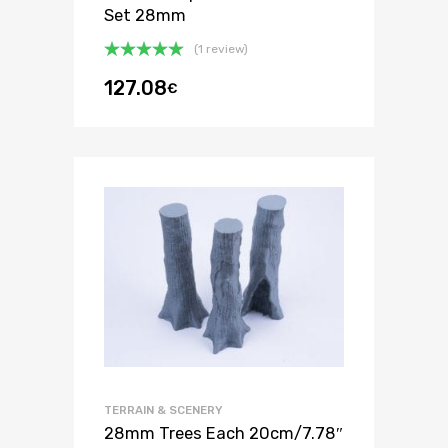
Set 28mm
(1 review)
Bewertet
127.08
€
mit
5.00
von 5
TERRAIN & SCENERY
28mm Trees Each 20cm/7.78″