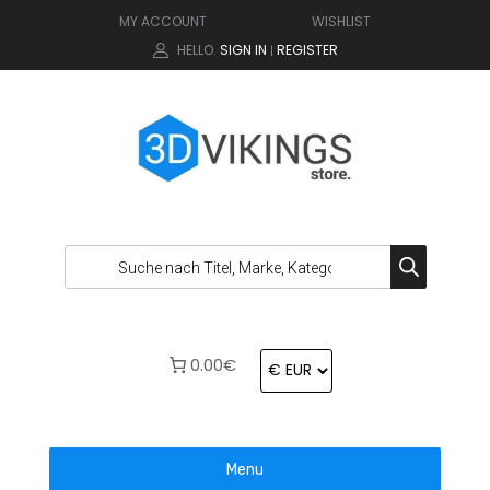
MY ACCOUNT
WISHLIST
HELLO.
SIGN IN
REGISTER
|
0.00€
Menu