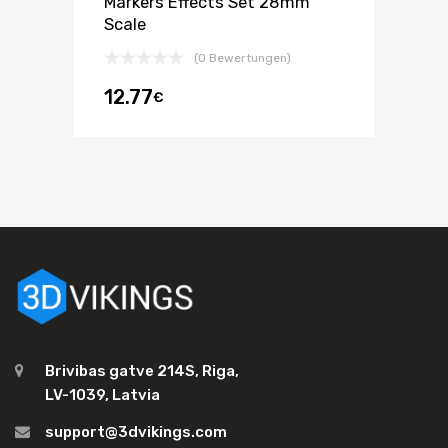
Markers Effects Set 28mm
Scale
(0 Bewertungen)
12.77
€
Brivibas gatve 214S, Riga,
LV-1039, Latvia
support@3dvikings.com