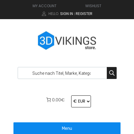
MY ACCOUNT
WISHLIST
HELLO.
SIGN IN
REGISTER
|
0.00€
Menu