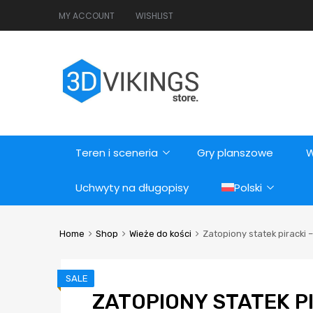
MY ACCOUNT
WISHLIST
Teren i sceneria
Gry planszowe
W
Uchwyty na długopisy
Polski
Home
Shop
Wieże do kości
Zatopiony statek piracki
SALE
ZATOPIONY STATEK P