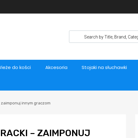
ieże do kości
Akcesoria
Stojaki na słuchawki
 – zaimponuj innym graczom
IRACKI – ZAIMPONUJ