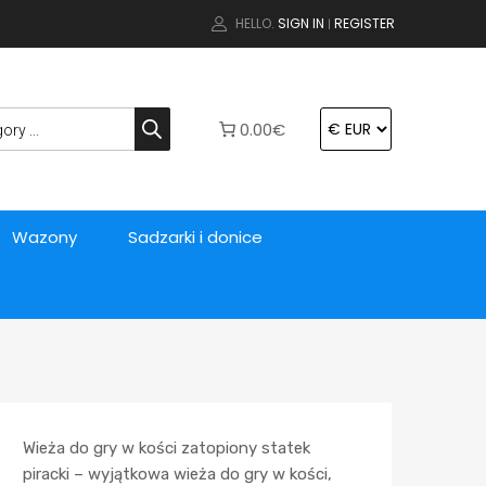
HELLO.
SIGN IN
REGISTER
|
0.00€
Wazony
Sadzarki i donice
Wieża do gry w kości zatopiony statek
piracki – wyjątkowa wieża do gry w kości,