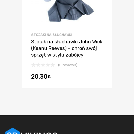
STOJAKI NA SŁUCHAWKI
Stojak na słuchawki John Wick
(Keanu Reeves) – chroń swój
sprzęt w stylu zabójcy
(0 reviews)
20.30
€