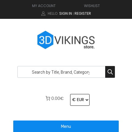
MY ACCOUNT
WISHLIST
HELLO.
SIGN IN
REGISTER
|
0.00€
Menu