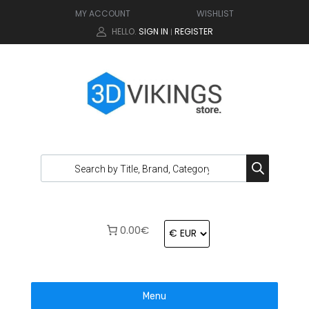
MY ACCOUNT
WISHLIST
HELLO.
SIGN IN
REGISTER
|
0.00€
Menu