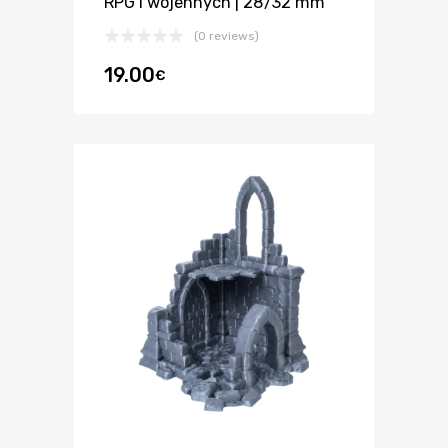
RPG i wojennych | 28/32 mm
(0 reviews)
19.00
€