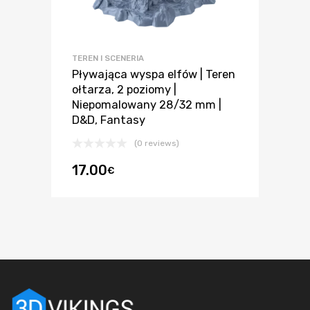
TEREN I SCENERIA
Pływająca wyspa elfów | Teren
ołtarza, 2 poziomy |
Niepomalowany 28/32 mm |
D&D, Fantasy
(0 reviews)
17.00
€