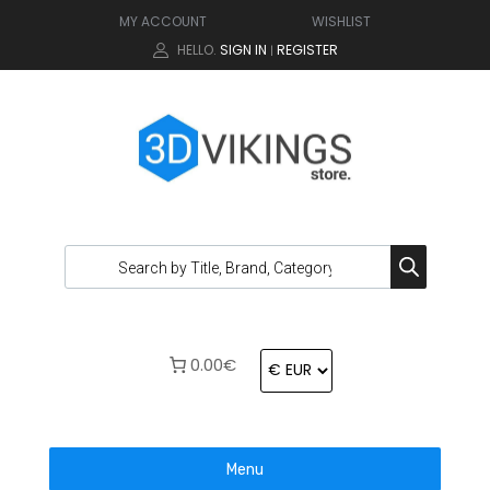
MY ACCOUNT
WISHLIST
HELLO.
SIGN IN
REGISTER
|
0.00€
Menu