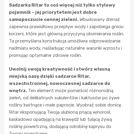
Sadzarka Ritar to coś więcej niż tylko stylowy
pojemnik – jej priorytetem jest dobre
samopoczucie cennej zieleni.
Wbudowany drenaż
zapewnia prawidłowy przepływ wody i zapobiega gniciu
korzeni, które jest główną przyczyną obumierania roślin.
Ta przemyślana konstrukcja umożliwia odprowadzanie
nadmiaru wody, naśladując naturalne warunki wzrostu i
promując optymalne zdrowie roślin.
Uwolnij swoją kreatywność i stwórz własną
miejską oazę dzięki sadzarce Ritar,
wszechstronnej, nowoczesnej sadzarce do
wnętrz.
Ten element może pomieścić różnorodną
zieleń, od delikatnych sukulentów i kaktusów po żywe
rośliny kwitnące i małe paprocie. Wyobraź sobie donicę
Ritar eksponującą Twoją ulubioną pnącą winorośl,
kaskadowo opadającą na krawędź lub tulącą żywą
roślinę powietrzną, dodającą odrobinę kaprysu do
Twojej przestrzeni.