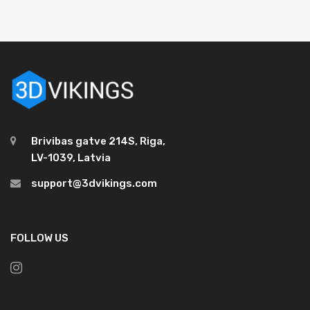
Brivibas gatve 214S, Riga,
LV-1039, Latvia
support@3dvikings.com
FOLLOW US