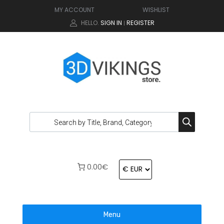
MY ACCOUNT
WISHLIST
HELLO.
SIGN IN
REGISTER
|
0.00€
Menu