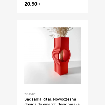
20.50
€
WAZONY
Sadzarka Ritar: Nowoczesna
donica do wnętrz, designerska