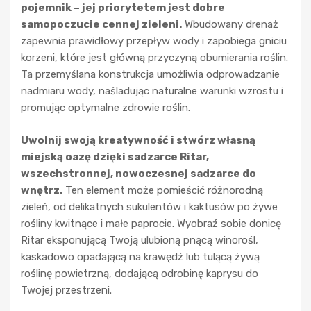
pojemnik – jej priorytetem jest dobre
samopoczucie cennej zieleni.
Wbudowany drenaż
zapewnia prawidłowy przepływ wody i zapobiega gniciu
korzeni, które jest główną przyczyną obumierania roślin.
Ta przemyślana konstrukcja umożliwia odprowadzanie
nadmiaru wody, naśladując naturalne warunki wzrostu i
promując optymalne zdrowie roślin.
Uwolnij swoją kreatywność i stwórz własną
miejską oazę dzięki sadzarce Ritar,
wszechstronnej, nowoczesnej sadzarce do
wnętrz.
Ten element może pomieścić różnorodną
zieleń, od delikatnych sukulentów i kaktusów po żywe
rośliny kwitnące i małe paprocie. Wyobraź sobie donicę
Ritar eksponującą Twoją ulubioną pnącą winorośl,
kaskadowo opadającą na krawędź lub tulącą żywą
roślinę powietrzną, dodającą odrobinę kaprysu do
Twojej przestrzeni.