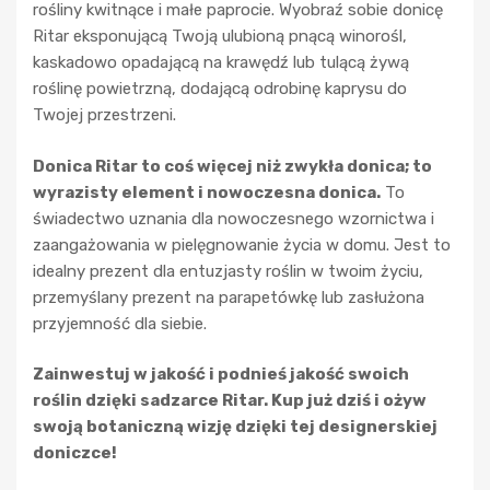
rośliny kwitnące i małe paprocie. Wyobraź sobie donicę
Ritar eksponującą Twoją ulubioną pnącą winorośl,
kaskadowo opadającą na krawędź lub tulącą żywą
roślinę powietrzną, dodającą odrobinę kaprysu do
Twojej przestrzeni.
Donica Ritar to coś więcej niż zwykła donica; to
wyrazisty element i nowoczesna donica.
To
świadectwo uznania dla nowoczesnego wzornictwa i
zaangażowania w pielęgnowanie życia w domu. Jest to
idealny prezent dla entuzjasty roślin w twoim życiu,
przemyślany prezent na parapetówkę lub zasłużona
przyjemność dla siebie.
Zainwestuj w jakość i podnieś jakość swoich
roślin dzięki sadzarce Ritar. Kup już dziś i ożyw
swoją botaniczną wizję dzięki tej designerskiej
doniczce!