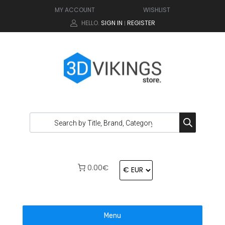
MY ACCOUNT
WISHLIST
HELLO.
SIGN IN
REGISTER
|
0.00€
Menu