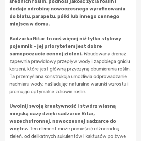
średnich roślin, podnosi jakość życia roślin i
dodaje odrobinę nowoczesnego wyrafinowania
do blatu, parapetu, półki lub innego cennego
miejsca w domu.
Sadzarka Ritar to coś więcej niż tylko stylowy
pojemnik – jej priorytetem jest dobre
samopoczucie cennej zieleni.
Wbudowany drenaż
zapewnia prawidłowy przepływ wody i zapobiega gniciu
korzeni, które jest główną przyczyną obumierania roślin.
Ta przemyślana konstrukcja umożliwia odprowadzanie
nadmiaru wody, naśladując naturalne warunki wzrostu i
promując optymalne zdrowie roślin.
Uwolnij swoją kreatywność i stwórz własną
miejską oazę dzięki sadzarce Ritar,
wszechstronnej, nowoczesnej sadzarce do
wnętrz.
Ten element może pomieścić różnorodną
zieleń, od delikatnych sukulentów i kaktusów po żywe