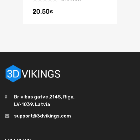
20.50
€
Brivibas gatve 214S, Riga,
LV-1039, Latvia
support@3dvikings.com