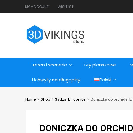
MY ACCOUNT
WISHLIST
Teren i sceneria
Gry planszowe
W
Uchwyty na długopisy
Polski
Home
Shop
Sadzarki i donice
Doniczka do orchidei E
DONICZKA DO ORCHID