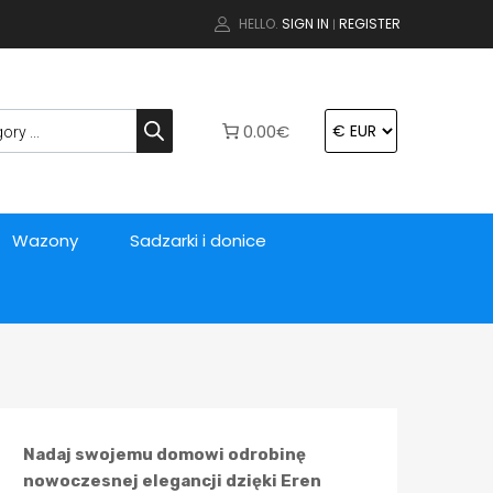
HELLO.
SIGN IN
REGISTER
|
0.00€
Wazony
Sadzarki i donice
Nadaj swojemu domowi odrobinę
nowoczesnej elegancji dzięki Eren