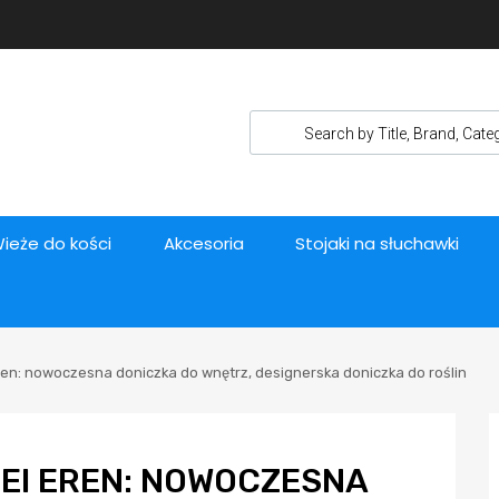
ieże do kości
Akcesoria
Stojaki na słuchawki
ren: nowoczesna doniczka do wnętrz, designerska doniczka do roślin
EI EREN: NOWOCZESNA