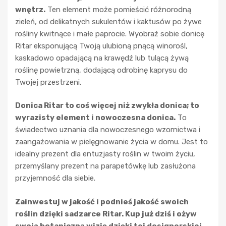
wnętrz.
Ten element może pomieścić różnorodną
zieleń, od delikatnych sukulentów i kaktusów po żywe
rośliny kwitnące i małe paprocie. Wyobraź sobie donicę
Ritar eksponującą Twoją ulubioną pnącą winorośl,
kaskadowo opadającą na krawędź lub tulącą żywą
roślinę powietrzną, dodającą odrobinę kaprysu do
Twojej przestrzeni.
Donica Ritar to coś więcej niż zwykła donica; to
wyrazisty element i nowoczesna donica.
To
świadectwo uznania dla nowoczesnego wzornictwa i
zaangażowania w pielęgnowanie życia w domu. Jest to
idealny prezent dla entuzjasty roślin w twoim życiu,
przemyślany prezent na parapetówkę lub zasłużona
przyjemność dla siebie.
Zainwestuj w jakość i podnieś jakość swoich
roślin dzięki sadzarce Ritar. Kup już dziś i ożyw
swoją botaniczną wizję dzięki tej designerskiej