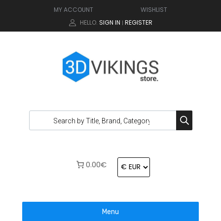
MY ACCOUNT
WISHLIST
HELLO.
SIGN IN
REGISTER
|
0.00€
Menu