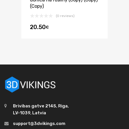
(Copy)
(0 reviews)
20.50
€
Brivibas gatve 214S, Riga,
LV-1039, Latvia
support@3dvikings.com