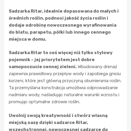
Sadzarka Ritar, idealnie dopasowana do małych i
średnich roślin, podnosi jakość życia roślin i
dodaje odrobinę nowoczesnego wyrafinowania
do blatu, parapetu, półki lub innego cennego
miejsca w domu.
Sadzarka Ritar to coś więcej niż tylko stylowy
pojemnik – jej priorytetem jest dobre
samopoczucie cennej zieleni.
Wbudowany drenaż
zapewnia prawidłowy przepływ wody i zapobiega gniciu
korzeni, które jest główną przyczyną obumierania roślin.
Ta przemyślana konstrukcja umożliwia odprowadzanie
nadmiaru wody, naśladując naturalne warunki wzrostu i
promując optymalne zdrowie roślin.
Uwolnij swoją kreatywność i stwórz własną
miejską oazę dzięki sadzarce Ritar,
wszechstronnej, nowoczesnej sadzarce do