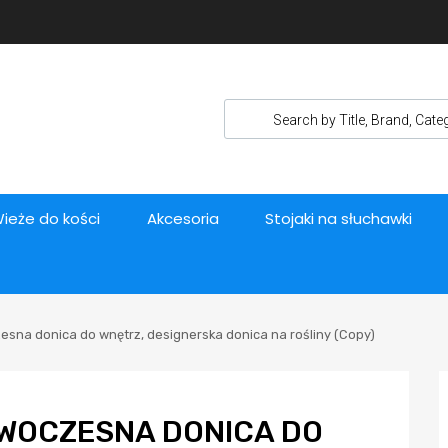
ieże do kości
Akcesoria
Stojaki na słuchawki
esna donica do wnętrz, designerska donica na rośliny (Copy)
OWOCZESNA DONICA DO