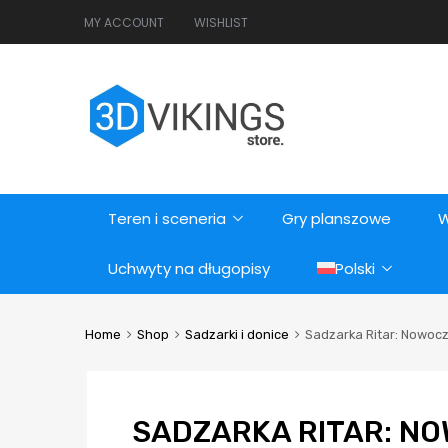
MY ACCOUNT
WISHLIST
Teren i sceneria
Gry planszowe
W
Uchwyty na długopisy
Polski
Home
Shop
Sadzarki i donice
Sadzarka Ritar: Nowocz
SADZARKA RITAR: N