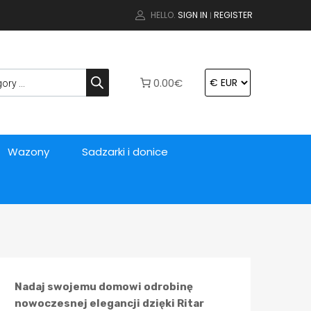
HELLO.
SIGN IN
REGISTER
|
0.00€
Wazony
Sadzarki i donice
Nadaj swojemu domowi odrobinę
nowoczesnej elegancji dzięki Ritar