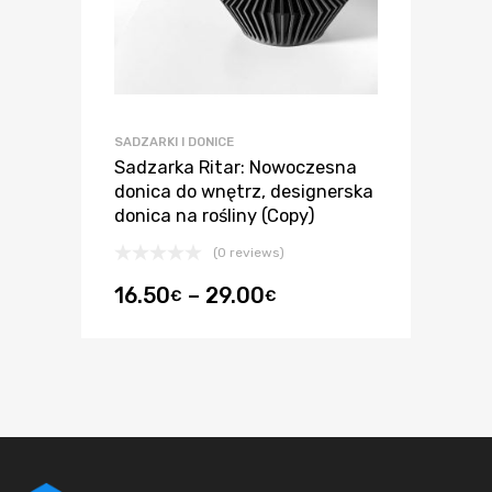
SADZARKI I DONICE
Sadzarka Ritar: Nowoczesna
donica do wnętrz, designerska
donica na rośliny (Copy)
(0 reviews)
16.50
–
29.00
€
€