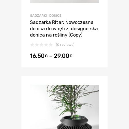
SADZARKI I DONICE
Sadzarka Ritar: Nowoczesna
donica do wnętrz, designerska
donica na rośliny (Copy)
(0 reviews)
16.50
–
29.00
€
€