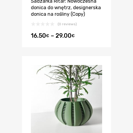
Sadzarka Ritar: Nowoczesna
donica do wnętrz, designerska
donica na rośliny (Copy)
(0 reviews)
16.50
–
29.00
€
€