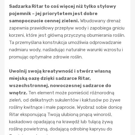
Sadzarka Ritar to coś więcej niż tylko stylowy
pojemnik – jej priorytetem jest dobre
samopoczucie cennej zieleni.
Wbudowany drenaż
zapewnia prawidłowy przepływ wody i zapobiega gniciu
korzeni, które jest główną przyczyną obumierania roślin.
Ta przemyślana konstrukcja umożliwia odprowadzanie
nadmiaru wody, naśladując naturalne warunki wzrostu i
promując optymalne zdrowie roślin.
Uwolnij swoją kreatywność i stwórz własną
miejską oazę dzięki sadzarce Ritar,
wszechstronnej, nowoczesnej sadzarce do
wnętrz.
Ten element może pomieścić różnorodną
zieleń, od delikatnych sukulentów i kaktusów po żywe
rośliny kwitnące i małe paprocie. Wyobraź sobie donicę
Ritar eksponującą Twoją ulubioną pnącą winorośl,
kaskadowo opadającą na krawędź lub tulącą żywą
roślinę powietrzną, dodającą odrobinę kaprysu do