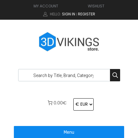
MY ACCOUNT
WISHLIST
HELLO.
SIGN IN
REGISTER
|
0.00€
Menu