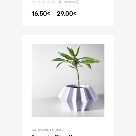
(0 reviews)
16.50
–
29.00
€
€
SADZARKI I DONICE