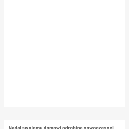
Nadaj swojemu domowi odrobinę nowoczesnej