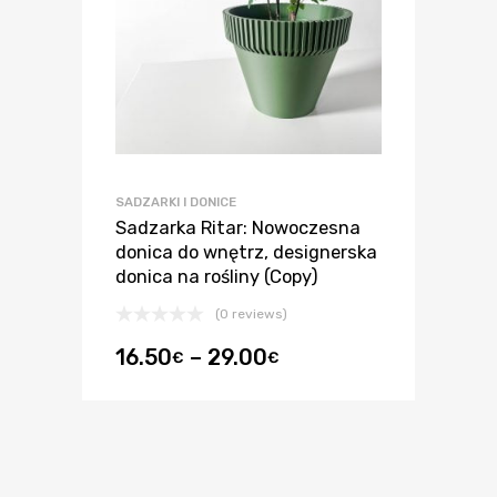
SADZARKI I DONICE
Sadzarka Ritar: Nowoczesna
donica do wnętrz, designerska
donica na rośliny (Copy)
(0 reviews)
16.50
–
29.00
€
€