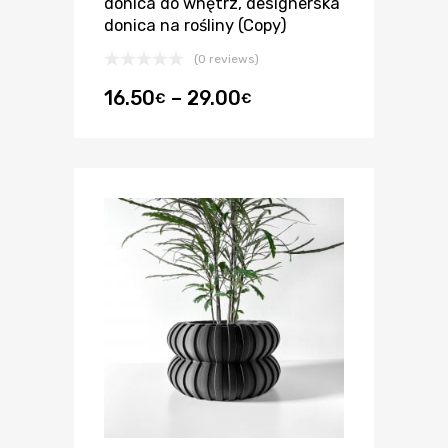
donica do wnętrz, designerska
donica na rośliny (Copy)
(0 reviews)
16.50
–
29.00
€
€