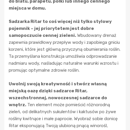
do blatu, parapetu, półki lub innego cennego
miejsca w domu.
Sadzarka Ritar to coś więcej niż tylko stylowy
pojemnik – jej priorytetem jest dobre
samopoczucie cennej zieleni.
Wbudowany drenaż
zapewnia prawidłowy przepływ wody i zapobiega gniciu
korzeni, które jest główną przyczyną obumierania roślin.
Ta przemyślana konstrukcja umożliwia odprowadzanie
nadmiaru wody, naśladując naturalne warunki wzrostu i
promując optymalne zdrowie roślin.
Uwolnij swoją kreatywność i stwórz własną
miejską oazę dzięki sadzarce Ritar,
wszechstronnej, nowoczesnej sadzarce do
wnętrz.
Ten element może pomieścić różnorodną
zieleń, od delikatnych sukulentów i kaktusów po żywe
rośliny kwitnące i małe paprocie. Wyobraź sobie donicę
Ritar eksponującą Twoją ulubioną pnącą winorośl,