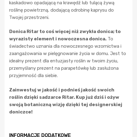
kaskadowo opadającą na krawędź lub tulącą żywą
roślinę powietrzną, dodającą odrobinę kaprysu do
Twojej przestrzeni.
Donica Ritar to coś więcej niż zwykła donica; to
wyrazisty element i nowoczesna donica.
To
świadectwo uznania dla nowoczesnego wzornictwa i
zaangażowania w pielęgnowanie życia w domu. Jest to
idealny prezent dla entuzjasty roślin w twoim życiu,
przemyślany prezent na parapetówkę lub zasłużona
przyjemność dla siebie.
Zainwestuj w jakość i podnieś jakość swoich
roślin dzięki sadzarce Ritar. Kup już dziś i ożyw
swoją botaniczną wizję dzięki tej designerskiej
doniczce!
INFORMACJE DODATKOWE