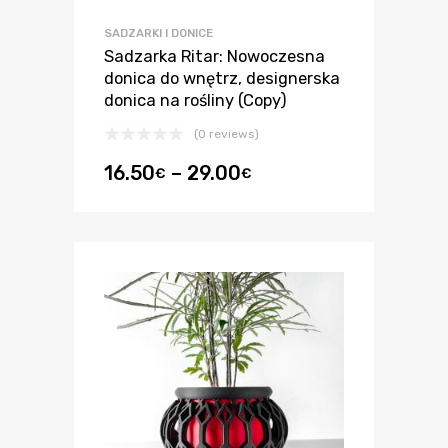
SADZARKI I DONICE
Sadzarka Ritar: Nowoczesna
donica do wnętrz, designerska
donica na rośliny (Copy)
(0 reviews)
16.50
–
29.00
€
€