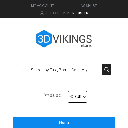
MY ACCOUNT
WISHLIST
HELLO.
SIGN IN
REGISTER
|
0.00€
Menu