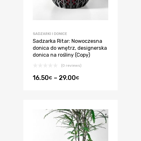
SADZARKI I DONICE
Sadzarka Ritar: Nowoczesna
donica do wnętrz, designerska
donica na rośliny (Copy)
(0 reviews)
16.50
–
29.00
€
€