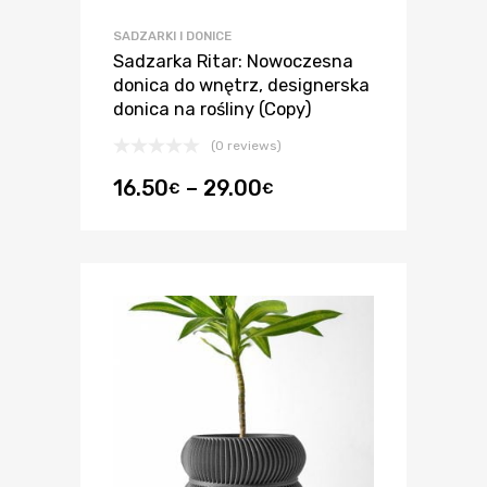
SADZARKI I DONICE
Sadzarka Ritar: Nowoczesna
donica do wnętrz, designerska
donica na rośliny (Copy)
(0 reviews)
16.50
–
29.00
€
€