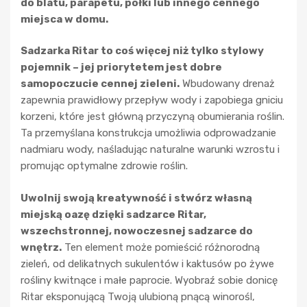
do blatu, parapetu, półki lub innego cennego
miejsca w domu.
Sadzarka Ritar to coś więcej niż tylko stylowy
pojemnik – jej priorytetem jest dobre
samopoczucie cennej zieleni.
Wbudowany drenaż
zapewnia prawidłowy przepływ wody i zapobiega gniciu
korzeni, które jest główną przyczyną obumierania roślin.
Ta przemyślana konstrukcja umożliwia odprowadzanie
nadmiaru wody, naśladując naturalne warunki wzrostu i
promując optymalne zdrowie roślin.
Uwolnij swoją kreatywność i stwórz własną
miejską oazę dzięki sadzarce Ritar,
wszechstronnej, nowoczesnej sadzarce do
wnętrz.
Ten element może pomieścić różnorodną
zieleń, od delikatnych sukulentów i kaktusów po żywe
rośliny kwitnące i małe paprocie. Wyobraź sobie donicę
Ritar eksponującą Twoją ulubioną pnącą winorośl,