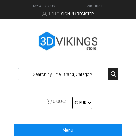
MY ACCOUNT
WISHLIST
HELLO.
SIGN IN
REGISTER
|
0.00€
Menu