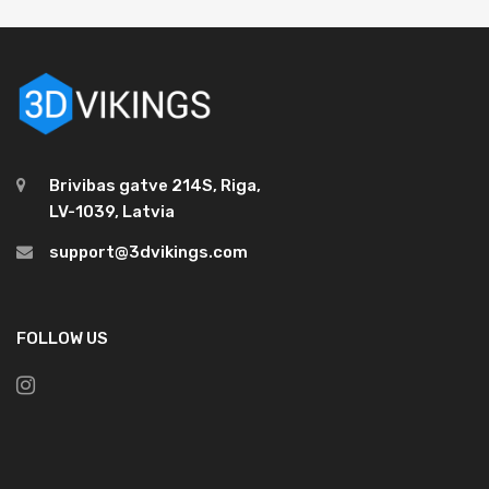
Brivibas gatve 214S, Riga,
LV-1039, Latvia
support@3dvikings.com
FOLLOW US