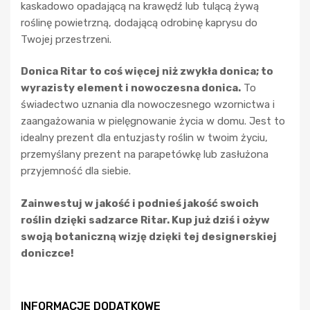
kaskadowo opadającą na krawędź lub tulącą żywą
roślinę powietrzną, dodającą odrobinę kaprysu do
Twojej przestrzeni.
Donica Ritar to coś więcej niż zwykła donica; to
wyrazisty element i nowoczesna donica.
To
świadectwo uznania dla nowoczesnego wzornictwa i
zaangażowania w pielęgnowanie życia w domu. Jest to
idealny prezent dla entuzjasty roślin w twoim życiu,
przemyślany prezent na parapetówkę lub zasłużona
przyjemność dla siebie.
Zainwestuj w jakość i podnieś jakość swoich
roślin dzięki sadzarce Ritar. Kup już dziś i ożyw
swoją botaniczną wizję dzięki tej designerskiej
doniczce!
INFORMACJE DODATKOWE