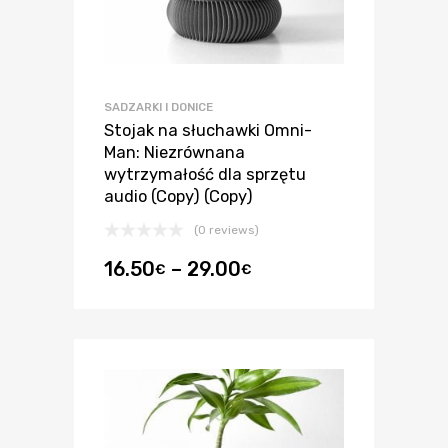
SADZARKI I DONICE
Stojak na słuchawki Omni-
Man: Niezrównana
wytrzymałość dla sprzętu
audio (Copy) (Copy)
(0 reviews)
16.50
–
29.00
€
€