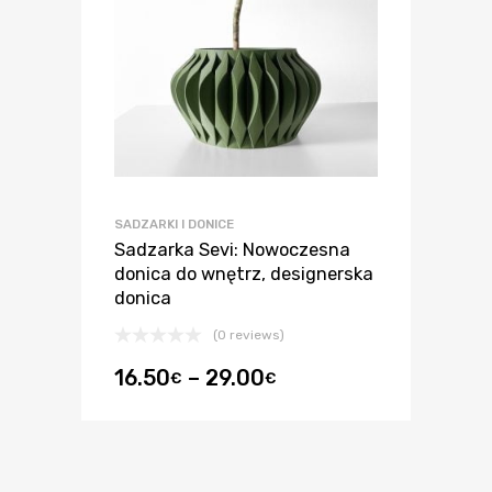
SADZARKI I DONICE
Sadzarka Sevi: Nowoczesna
donica do wnętrz, designerska
donica
(0 reviews)
16.50
–
29.00
€
€