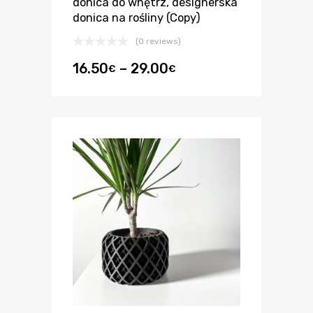
donica do wnętrz, designerska
donica na rośliny (Copy)
(0 reviews)
16.50
–
29.00
€
€