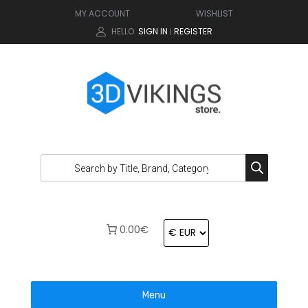
MY ACCOUNT
WISHLIST
HELLO.
SIGN IN
REGISTER
|
0.00€
Menu