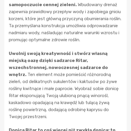
samopoczucie cennej zieleni.
Wbudowany drenaż
zapewnia prawidłowy przepływ wody i zapobiega gniciu
korzeni, które jest główną przyczyną obumierania roślin.
Ta przemyślana konstrukcja umożliwia odprowadzanie
nadmiaru wody, naśladując naturalne warunki wzrostu i
promując optymalne zdrowie roślin.
Uwolnij swoją kreatywność i stwórz własną
miejską oazę dzięki sadzarce Ritar,
wszechstronnej, nowoczesnej sadzarce do
wnętrz.
Ten element może pomieścić różnorodną
zieleń, od delikatnych sukulentów i kaktusów po żywe
rośliny kwitnące i małe paprocie. Wyobraź sobie donicę
Ritar eksponującą Twoją ulubioną pnącą winorośl,
kaskadowo opadającą na krawędź lub tulącą żywą
roślinę powietrzną, dodającą odrobinę kaprysu do
Twojej przestrzeni.
Donica Ritar to coś więcej niż zwykła donica; to