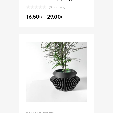
(0 reviews)
16.50
–
29.00
€
€