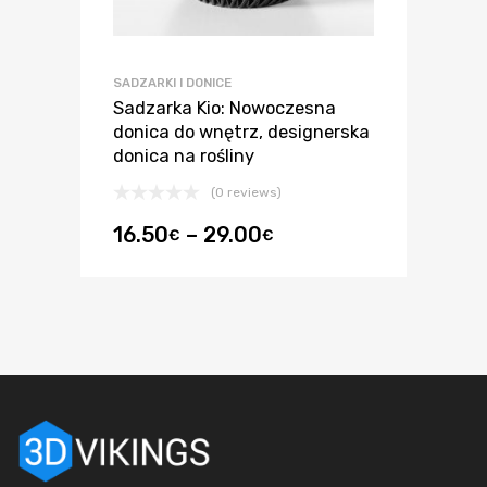
SADZARKI I DONICE
Sadzarka Kio: Nowoczesna
donica do wnętrz, designerska
donica na rośliny
(0 reviews)
16.50
–
29.00
€
€