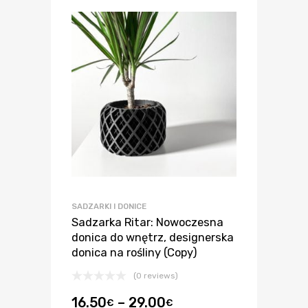
SADZARKI I DONICE
Sadzarka Ritar: Nowoczesna
donica do wnętrz, designerska
donica na rośliny (Copy)
(0 reviews)
16.50
–
29.00
€
€