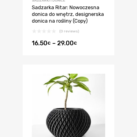
SADZARKI I DONICE
Sadzarka Ritar: Nowoczesna
donica do wnętrz, designerska
donica na rośliny (Copy)
(0 reviews)
16.50
–
29.00
€
€