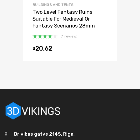
BUILDINGS AND TENTS
Two Level Fantasy Ruins
Suitable For Medieval Or
Fantasy Scenarios 28mm
(1 review)
Oceniono
20.62
$
4.00
na
5
Brivibas gatve 214S, Riga,