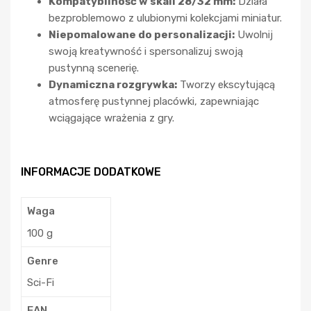
Kompatybilność w skali 28/32 mm:
Działa
bezproblemowo z ulubionymi kolekcjami miniatur.
Niepomalowane do personalizacji:
Uwolnij
swoją kreatywność i spersonalizuj swoją
pustynną scenerię.
Dynamiczna rozgrywka:
Tworzy ekscytującą
atmosferę pustynnej placówki, zapewniając
wciągające wrażenia z gry.
INFORMACJE DODATKOWE
Waga
100 g
Genre
Sci-Fi
EAN