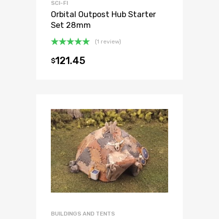
SCI-FI
Orbital Outpost Hub Starter
Set 28mm
(1 review)
Oceniono
121.45
$
5.00
na 5
BUILDINGS AND TENTS