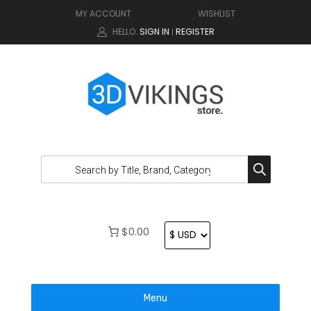
MY ACCOUNT
WISHLIST
HELLO.
SIGN IN
REGISTER
|
$0.00
Menu