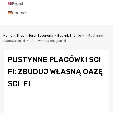
English
Deutsch
Home
Shop
Teren i sceneria
Budynki i namioty
Pustynne
placówki sci-fi: Zbuduj własną oazę sci-fi
PUSTYNNE PLACÓWKI SCI-
FI: ZBUDUJ WŁASNĄ OAZĘ
SCI-FI