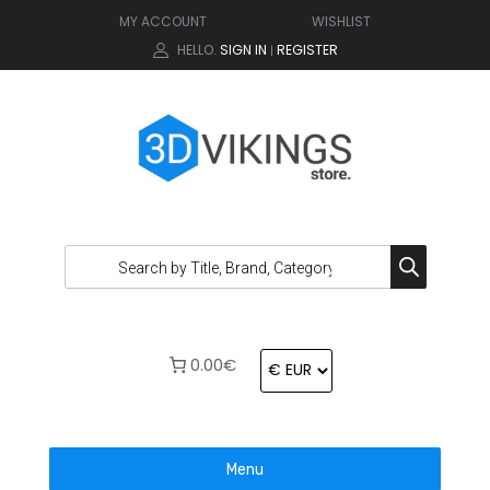
MY ACCOUNT
WISHLIST
HELLO.
SIGN IN
REGISTER
|
0.00€
Menu